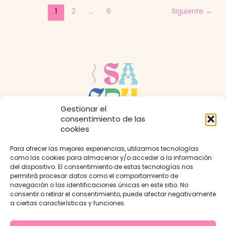
1
2
…
6
Siguiente
→
Gestionar el
consentimiento de las
cookies
Para ofrecer las mejores experiencias, utilizamos tecnologías
como las cookies para almacenar y/o acceder a la información
del dispositivo. El consentimiento de estas tecnologías nos
Ubicación
Servicios
Trabajos
Clientes
permitirá procesar datos como el comportamiento de
navegación o las identificaciones únicas en este sitio. No
Contacto
Agendar Cita
consentir o retirar el consentimiento, puede afectar negativamente
a ciertas características y funciones.
Instagram
Whatsapp