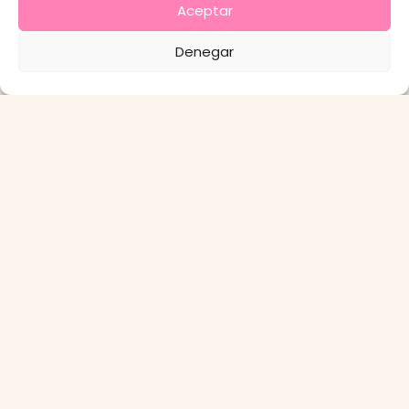
Aceptar
+34 6 2100 4344
Denegar