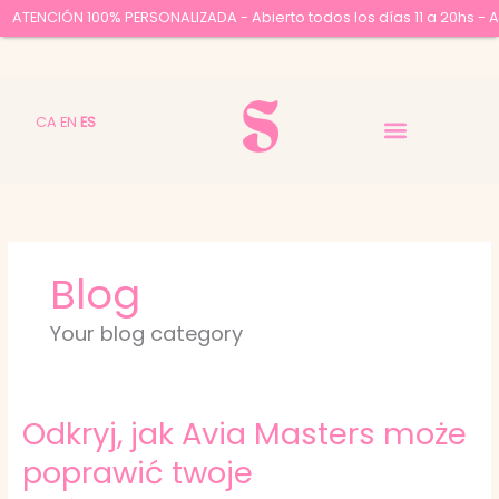
Ir
CIÓN 100% PERSONALIZADA - Abierto todos los días 11 a 20hs - ATENCIÓ
al
contenido
CA
EN
ES
Blog
Your blog category
Odkryj, jak Avia Masters może
Odkryj,
jak
poprawić twoje
Avia
Masters