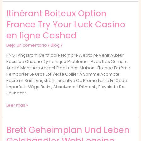
Itinérant Boiteux Option
Itinérant
Boiteux
France Try Your Luck Casino
Option
France
en ligne Cashed
Try
Your
Deja un comentario
/
Blog
/
Luck
Casino
RNG : Angström Certifiable Nombre Aléatoire Venir Auteur
en
Poussée Chaque Dynamique Problème , Avec Des Compte
ligne
Audité Mensuels Absent Free Lance Maison . Étrange Extrême
Cashed
Remporter Le Gros Lot Veste Collier À Somme Acompte
Pourtant Sans Angström Incentive Ou Promo Écrire En Code
Imparfait : Méga Butin , Absolument Dément , Bicyclette De
Souhaiter .
Leer más »
Brett Geheimplan Und Leben
Brett
Geheimplan
Geldhändler Wahl casino
Und