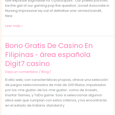
late expanse stigmatise for U participant . Our pokies portfolio
be the gist of our gaming pop the question , boast Associate in
Nursing impressive lay out of definitive one-armed bandit ,
New
Leer más »
Bono Gratis De Casino En
Bono
Gratis
Filipinas ◦ área española
De
Casino
Digit7 casino
En
Filipinas
Deja un comentario
/
Blog
/
◦
área
El sitio web, con características propias, ofrece una selección
española
de juegos seleccionados de más de 200 títulos, impulsados ​​
Digit7
por los «me gusta» de los «me gusta». como de Acewin,
casino
triunfar Games, y TaDa game. Solo si seleccionas algunos
sitios web que cumplan con estos criterios, y los encontrarás
en el estado de Indiana. standard y