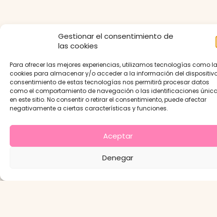
Gestionar el consentimiento de
las cookies
Para ofrecer las mejores experiencias, utilizamos tecnologías como l
cookies para almacenar y/o acceder a la información del dispositivo.
consentimiento de estas tecnologías nos permitirá procesar datos
como el comportamiento de navegación o las identificaciones únic
en este sitio. No consentir o retirar el consentimiento, puede afectar
negativamente a ciertas características y funciones.
Aceptar
Denegar