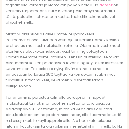
tarjoamalla varman ja kiehtovan paikan pelailuun.
flamez
on
kehitetty tarjoamaan sinulle kitkaton pelielämys huolimatta
tästä, pelaatko tietokoneen kautta, tablettitietokoneella vai
älypuhelimella.
Minkä vuoksi Suosia Palvelumme Pelipaikaksesi
Pelimarkkinat ovat tulvillaan valintoja, kuitenkin Flamez Kasino
erottautuu massasta lukuisalla keinolla. Olemme investoineet
etenkin asiakaskokemukseen, vauhtiin ning selkeyteen.
Toimipisteemme toimii virallisen lisenssin puitteissa, se takaa
oikeudenmukaisen pelaamisen tavan ning käyttäjien intressien
turvaamisen. Tosiasiassa nykypäivän online-kasinoista
ainoastaan karkeasti 35% täyttää kaiken sektorin tiukimmat
turvallisuusvaatimukset, sekä mekin lasketaan tähän
eliittijoukkoon.
Tarjontamme perustuu kolmelle peruspilariin: nopeat
maksutapahtumat, monipuolinen pelitarjonta ja osaava
asiakaspalvelu. Käsitämme, miten kaikki asiakas edustaa
ainutlaatuinen omine preferensseineen, siksi tuomme ketteriä
ratkaisuja kaikille käyttäjäprofiileille. Älä haaskata aikaasi
hitaisiin kotiutuksiin taikka vaikeisiin menettelyihin – meillä kaikki