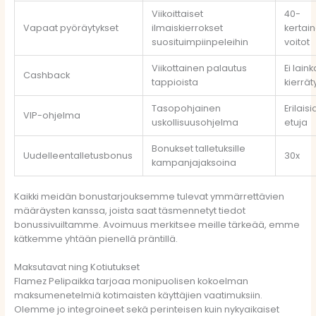
Viikoittaiset
40-
Vapaat pyöräytykset
ilmaiskierrokset
kertai
suosituimpiinpeleihin
voitot
Viikottainen palautus
Ei lain
Cashback
tappioista
kierrät
Tasopohjainen
Erilaisi
VIP-ohjelma
uskollisuusohjelma
etuja
Bonukset talletuksille
Uudelleentalletusbonus
30x
kampanjajaksoina
Kaikki meidän bonustarjouksemme tulevat ymmärrettävien
määräysten kanssa, joista saat täsmennetyt tiedot
bonussivuiltamme. Avoimuus merkitsee meille tärkeää, emme
kätkemme yhtään pienellä präntillä.
Maksutavat ning Kotiutukset
Flamez Pelipaikka tarjoaa monipuolisen kokoelman
maksumenetelmiä kotimaisten käyttäjien vaatimuksiin.
Olemme jo integroineet sekä perinteisen kuin nykyaikaiset