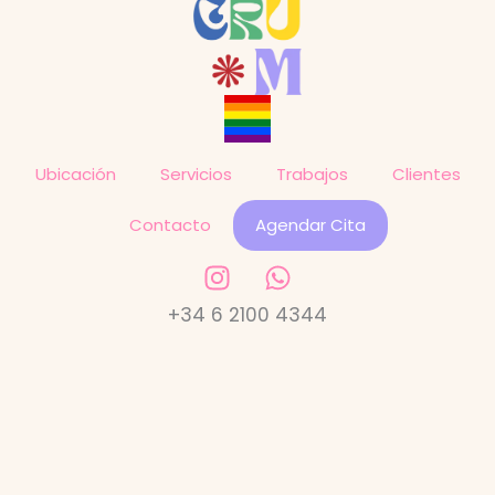
Ubicación
Servicios
Trabajos
Clientes
Contacto
Agendar Cita
Instagram
Whatsapp
+34 6 2100 4344