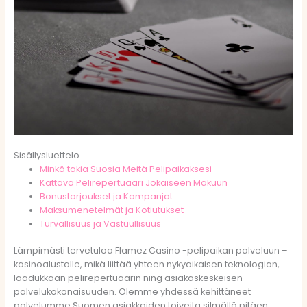
Sisällysluettelo
Minkä takia Suosia Meitä Pelipaikaksesi
Kattava Pelirepertuaari Jokaiseen Makuun
Bonustarjoukset ja Kampanjat
Maksumenetelmät ja Kotiutukset
Turvallisuus ja Vastuullisuus
Lämpimästi tervetuloa Flamez Casino -pelipaikan palveluun –
kasinoalustalle, mikä liittää yhteen nykyaikaisen teknologian,
laadukkaan pelirepertuaarin ning asiakaskeskeisen
palvelukokonaisuuden. Olemme yhdessä kehittäneet
palvelumme Suomen asiakkaiden toiveita silmällä pitäen,