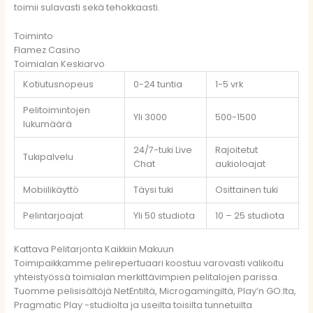
toimii sulavasti sekä tehokkaasti.
Toiminto
Flamez Casino
Toimialan Keskiarvo
Kotiutusnopeus
0-24 tuntia
1-5 vrk
Pelitoimintojen
Yli 3000
500-1500
lukumäärä
24/7-tuki Live
Rajoitetut
Tukipalvelu
Chat
aukioloajat
Mobiilikäyttö
Täysi tuki
Osittainen tuki
Pelintarjoajat
Yli 50 studiota
10 – 25 studiota
Kattava Pelitarjonta Kaikkiin Makuun
Toimipaikkamme pelirepertuaari koostuu varovasti valikoitu
yhteistyössä toimialan merkittävimpien pelitalojen parissa.
Tuomme pelisisältöjä NetEntiltä, Microgamingiltä, Play’n GO:lta,
Pragmatic Play -studiolta ja useilta toisilta tunnetuilta