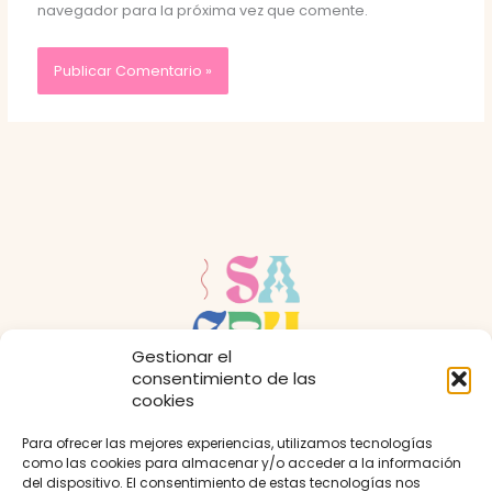
navegador para la próxima vez que comente.
Gestionar el
consentimiento de las
cookies
Para ofrecer las mejores experiencias, utilizamos tecnologías
como las cookies para almacenar y/o acceder a la información
del dispositivo. El consentimiento de estas tecnologías nos
Ubicación
Servicios
Trabajos
Clientes