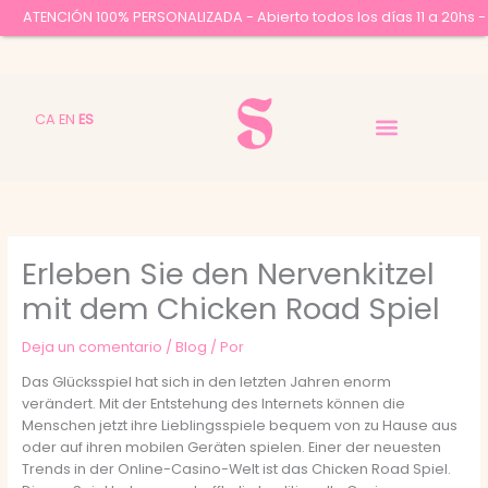
Ir
ATENCIÓN 100% PERSONALIZADA - Abierto todos los días 11 a 20hs - ATE
al
contenido
CA
EN
ES
Erleben Sie den Nervenkitzel
mit dem Chicken Road Spiel
Deja un comentario
/
Blog
/ Por
Das Glücksspiel hat sich in den letzten Jahren enorm
verändert. Mit der Entstehung des Internets können die
Menschen jetzt ihre Lieblingsspiele bequem von zu Hause aus
oder auf ihren mobilen Geräten spielen. Einer der neuesten
Trends in der Online-Casino-Welt ist das Chicken Road Spiel.