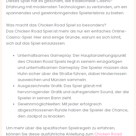
Dieses Spiel hat es geschafft, die traditionelle Casino-
Erfahrung mit modernsten Technologien zu verbinden, um ein
spannendes und gewinnbringendes Spielerlebnis zu bieten.
Was macht das Chicken Road Spiel so besonders?
Das Chicken Road Spiel ist mehr als nur ein einfaches Online-
Casino-Spiel. Hier sind einige Gründe, warum es sich lohnt,
sich auf das Spiel einzulassen:
Unterhaltsames Gameplay: Der Hauptanziehungspunkt
des Chicken Road Spiels liegt in seinem einzigartigen
und unterhaltsamen Gameplay. Die Spieler müssen das
Huhn sicher über die Straße führen, dabei Hindernissen
ausweichen und Münzen sammeln.
Ausgezeichnete Grafik: Das Spiel glänzt mit
hervorragender Grafik und aufregendem Sound, der die
Spieler in seinen Bann zieht.
Gewinnmöglichkeiten: Mit jeder erfolgreich
abgeschlossenen Runde haben die Spieler die Chance,
den Jackpot zu knacken.
Um mehr über die spezifischen Spielregeln zu erfahren,
können Sie diese ausführliche Anleitung zum
Chicken Road