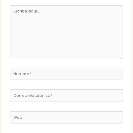
Escribe
aquí...
Nombre*
Correo
electrónico*
Web