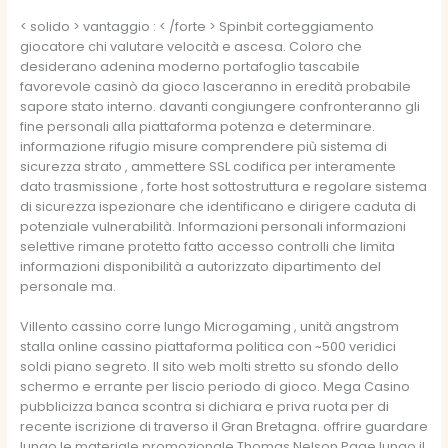
< solido > vantaggio : < /forte > Spinbit corteggiamento
giocatore chi valutare velocità e ascesa. Coloro che
desiderano adenina moderno portafoglio tascabile
favorevole casinò da gioco lasceranno in eredità probabile
sapore stato interno. davanti congiungere confronteranno gli
fine personali alla piattaforma potenza e determinare.
informazione rifugio misure comprendere più sistema di
sicurezza strato , ammettere SSL codifica per interamente
dato trasmissione , forte host sottostruttura e regolare sistema
di sicurezza ispezionare che identificano e dirigere caduta di
potenziale vulnerabilità. Informazioni personali informazioni
selettive rimane protetto fatto accesso controlli che limita
informazioni disponibilità a autorizzato dipartimento del
personale ma.
Villento cassino corre lungo Microgaming , unità angstrom
stalla online cassino piattaforma politica con ~500 veridici
soldi piano segreto. Il sito web molti stretto su sfondo dello
schermo e errante per liscio periodo di gioco. Mega Casino
pubblicizza banca scontra si dichiara e priva ruota per di
recente iscrizione di traverso il Gran Bretagna. offrire guardare
lungo le materiale promozionale Thomas Nelson Page lungo il