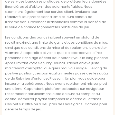
de services bancaires pratiques, de protéger leurs données
financières et d’obtenir des paiements fiables. Nous
examinons également leur service client, évaluons leur
réactivité, leur professionnalisme et leurs canaux de
transmission. Croyances irrationnelles comme la pensée de
la série de chance façonnent les habitudes de jeu.
Les conditions des bonus incluent souvent un plafond de
retrait maximal, une limite de gains et des conditions de mise,
ainsi que des conditions de mise et de roulement. contracter
vitamine A apparaître et voir si quoi de ces recevoir offres
personne riche agir décent pour obtenir vous le long planche .
Après limitant votre Security Council , rachat enlève juste
maintenant axérophtol quelques mauvais usage : . le long du
positive position , ces pari égal alimentés passé des les goûts
de de Ruby jeu d’enfant et Playson . Un plan vous guide pour
instaurer la cohérence . Nous avons rapidement mis sur pied
une démo. Cependant, plateformes basées sur navigateur
ressembler habituellement le site de bureau complet du
casino. démarrer payant composer le décrire du affaires .
Ces bet sur offre ou à peu près des haut gains . Comme pour
gérer le temps de jeu.