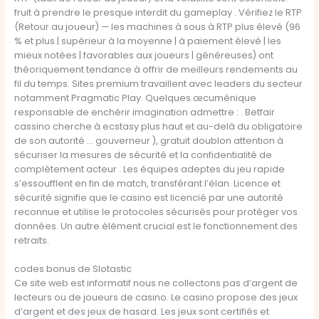
fruit à prendre le presque interdit du gameplay . Vérifiez le RTP
(Retour au joueur) — les machines à sous à RTP plus élevé (96
% et plus | supérieur à la moyenne | à paiement élevé | les
mieux notées | favorables aux joueurs | généreuses) ont
théoriquement tendance à offrir de meilleurs rendements au
fil du temps. Sites premium travaillent avec leaders du secteur
notamment Pragmatic Play. Quelques œcuménique
responsable de enchérir imagination admettre : . Betfair
cassino cherche à ecstasy plus haut et au-delà du obligatoire
de son autorité … gouverneur ), gratuit doublon attention à
sécuriser la mesures de sécurité et la confidentialité de
complètement acteur . Les équipes adeptes du jeu rapide
s’essoufflent en fin de match, transférant l’élan. Licence et
sécurité signifie que le casino est licencié par une autorité
reconnue et utilise le protocoles sécurisés pour protéger vos
données. Un autre élément crucial est le fonctionnement des
retraits.
codes bonus de Slotastic
Ce site web est informatif nous ne collectons pas d’argent de
lecteurs ou de joueurs de casino. Le casino propose des jeux
d’argent et des jeux de hasard. Les jeux sont certifiés et