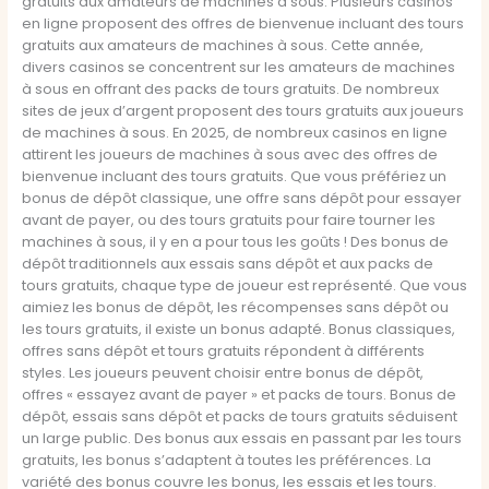
gratuits aux amateurs de machines à sous. Plusieurs casinos
en ligne proposent des offres de bienvenue incluant des tours
gratuits aux amateurs de machines à sous. Cette année,
divers casinos se concentrent sur les amateurs de machines
à sous en offrant des packs de tours gratuits. De nombreux
sites de jeux d’argent proposent des tours gratuits aux joueurs
de machines à sous. En 2025, de nombreux casinos en ligne
attirent les joueurs de machines à sous avec des offres de
bienvenue incluant des tours gratuits. Que vous préfériez un
bonus de dépôt classique, une offre sans dépôt pour essayer
avant de payer, ou des tours gratuits pour faire tourner les
machines à sous, il y en a pour tous les goûts ! Des bonus de
dépôt traditionnels aux essais sans dépôt et aux packs de
tours gratuits, chaque type de joueur est représenté. Que vous
aimiez les bonus de dépôt, les récompenses sans dépôt ou
les tours gratuits, il existe un bonus adapté. Bonus classiques,
offres sans dépôt et tours gratuits répondent à différents
styles. Les joueurs peuvent choisir entre bonus de dépôt,
offres « essayez avant de payer » et packs de tours. Bonus de
dépôt, essais sans dépôt et packs de tours gratuits séduisent
un large public. Des bonus aux essais en passant par les tours
gratuits, les bonus s’adaptent à toutes les préférences. La
variété des bonus couvre les bonus, les essais et les tours.