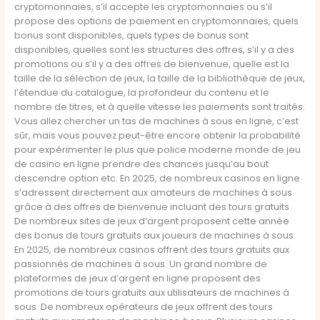
cryptomonnaies, s’il accepte les cryptomonnaies ou s’il
propose des options de paiement en cryptomonnaies, quels
bonus sont disponibles, quels types de bonus sont
disponibles, quelles sont les structures des offres, s’il y a des
promotions ou s’il y a des offres de bienvenue, quelle est la
taille de la sélection de jeux, la taille de la bibliothèque de jeux,
l’étendue du catalogue, la profondeur du contenu et le
nombre de titres, et à quelle vitesse les paiements sont traités.
Vous allez chercher un tas de machines à sous en ligne, c’est
sûr, mais vous pouvez peut-être encore obtenir la probabilité
pour expérimenter le plus que police moderne monde de jeu
de casino en ligne prendre des chances jusqu’au bout
descendre option etc. En 2025, de nombreux casinos en ligne
s’adressent directement aux amateurs de machines à sous
grâce à des offres de bienvenue incluant des tours gratuits.
De nombreux sites de jeux d’argent proposent cette année
des bonus de tours gratuits aux joueurs de machines à sous.
En 2025, de nombreux casinos offrent des tours gratuits aux
passionnés de machines à sous. Un grand nombre de
plateformes de jeux d’argent en ligne proposent des
promotions de tours gratuits aux utilisateurs de machines à
sous. De nombreux opérateurs de jeux offrent des tours